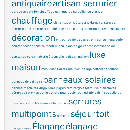
antiquaire
artisan serrurier
bardages bois
bonchauffage
caméras de surveillance chantier
chauffage
climatisation
clôture anti-bruit
construction
contreplaqué
couette pour été
couvreurs
câbles électriques
devis nettoyage
décoration
entreprise de débarras
entreprise menuiserie
saintes
facade
fenetre
fenêtres coulissantes
gouttieres
installation de
luxe
sanitaires et robinetterie à domicile
isolation maison
maison
menuisier saintes
meubles design
nettoyage toiture
panneaux solaires
panneau de coffrage
panneaux solaires Angoulème
papercraft
Pergola Marquise
plan travail
céramique
promos sur le petrole pour poele
robinetterie cuisine et salle de
serrures
bain
rénovation hôtelière
salle de bain
multipoints
séjour
toit
serrurier
Élagage
élagage
tronçonneuse