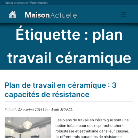
Skip
Nous contacter
Partenaires
to
content
Étiquette :
plan
travail céramique
Plan de travail en céramique : 3
capacités de résistance
Publié le
25 octobre 2024
|
Par
Anaïs MOREL
Les plans de travail en céramique sont une
option idéale pour ceux qui recherchent
robustesse et esthétisme dans leur cuisine.
Ils offrent trois capacités de résistance