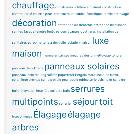
chauffage
climatisation
clôture anti-bruit
construction
contreplaqué
couette pour été
couvreurs
câbles électriques
devis nettoyage
décoration
entreprise de débarras
entreprise menuiserie
saintes
facade
fenetre
fenêtres coulissantes
gouttieres
installation de
luxe
sanitaires et robinetterie à domicile
isolation maison
maison
menuisier saintes
meubles design
nettoyage toiture
panneaux solaires
panneau de coffrage
panneaux solaires Angoulème
papercraft
Pergola Marquise
plan travail
céramique
promos sur le petrole pour poele
robinetterie cuisine et salle de
serrures
bain
rénovation hôtelière
salle de bain
multipoints
séjour
toit
serrurier
Élagage
élagage
tronçonneuse
arbres