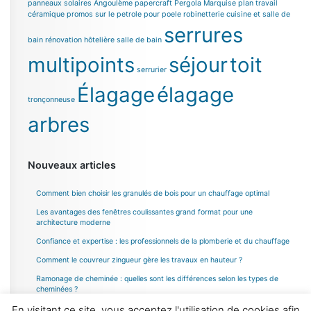
panneaux solaires Angoulème
papercraft
Pergola Marquise
plan travail
céramique
promos sur le petrole pour poele
robinetterie cuisine et salle de
serrures
bain
rénovation hôtelière
salle de bain
multipoints
séjour
toit
serrurier
Élagage
élagage
tronçonneuse
arbres
Nouveaux articles
Comment bien choisir les granulés de bois pour un chauffage optimal
Les avantages des fenêtres coulissantes grand format pour une
architecture moderne
Confiance et expertise : les professionnels de la plomberie et du chauffage
Comment le couvreur zingueur gère les travaux en hauteur ?
Ramonage de cheminée : quelles sont les différences selon les types de
cheminées ?
En visitant ce site, vous acceptez l'utilisation de cookies afin