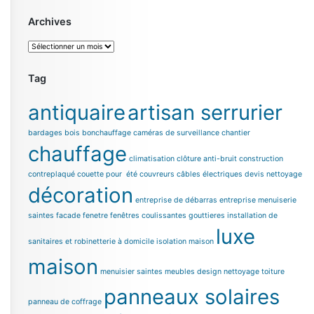
Archives
Archives
Tag
antiquaire
artisan serrurier
bardages bois
bonchauffage
caméras de surveillance chantier
chauffage
climatisation
clôture anti-bruit
construction
contreplaqué
couette pour été
couvreurs
câbles électriques
devis nettoyage
décoration
entreprise de débarras
entreprise menuiserie
saintes
facade
fenetre
fenêtres coulissantes
gouttieres
installation de
luxe
sanitaires et robinetterie à domicile
isolation maison
maison
menuisier saintes
meubles design
nettoyage toiture
panneaux solaires
panneau de coffrage