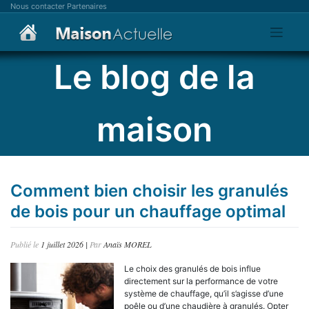
Skip
Nous contacter
Partenaires
to
content
Le blog de la
maison
Comment bien choisir les granulés
de bois pour un chauffage optimal
Publié le
1 juillet 2026
|
Par
Anaïs MOREL
Le choix des granulés de bois influe
directement sur la performance de votre
système de chauffage, qu’il s’agisse d’une
poêle ou d’une chaudière à granulés. Opter