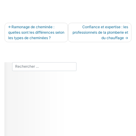
Navigation
Ramonage de cheminée :
Confiance et expertise : les
quelles sont les différences selon
professionnels de la plomberie et
de
les types de cheminées ?
du chauffage
l’article