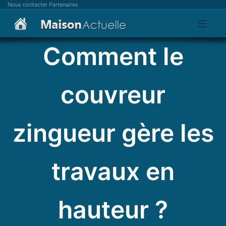
Skip
Nous contacter
Partenaires
to
content
Comment le
couvreur
zingueur gère les
travaux en
hauteur ?