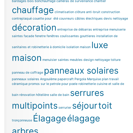
bardages bois
bonchauffage
caméras de surveillance chantier
chauffage
climatisation
clôture anti-bruit
construction
contreplaqué
couette pour été
couvreurs
câbles électriques
devis nettoyage
décoration
entreprise de débarras
entreprise menuiserie
saintes
facade
fenetre
fenêtres coulissantes
gouttieres
installation de
luxe
sanitaires et robinetterie à domicile
isolation maison
maison
menuisier saintes
meubles design
nettoyage toiture
panneaux solaires
panneau de coffrage
panneaux solaires Angoulème
papercraft
Pergola Marquise
plan travail
céramique
promos sur le petrole pour poele
robinetterie cuisine et salle de
serrures
bain
rénovation hôtelière
salle de bain
multipoints
séjour
toit
serrurier
Élagage
élagage
tronçonneuse
arbres