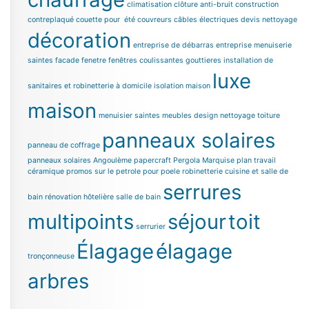
climatisation
clôture anti-bruit
construction
contreplaqué
couette pour été
couvreurs
câbles électriques
devis nettoyage
décoration
entreprise de débarras
entreprise menuiserie
saintes
facade
fenetre
fenêtres coulissantes
gouttieres
installation de
luxe
sanitaires et robinetterie à domicile
isolation maison
maison
menuisier saintes
meubles design
nettoyage toiture
panneaux solaires
panneau de coffrage
panneaux solaires Angoulème
papercraft
Pergola Marquise
plan travail
céramique
promos sur le petrole pour poele
robinetterie cuisine et salle de
serrures
bain
rénovation hôtelière
salle de bain
multipoints
séjour
toit
serrurier
Élagage
élagage
tronçonneuse
arbres