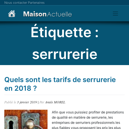
Skip
Nous contacter
Partenaires
to
content
Étiquette :
serrurerie
Quels sont les tarifs de serrurerie
en 2018 ?
Publié le
3 janvier 2019
|
Par
Anaïs MOREL
Afin que vous puissiez profiter de prestations
de qualité en matière de serrurerie, les
entreprises de serruriers professionnels les
plus fiables vous proposent les prix les plus