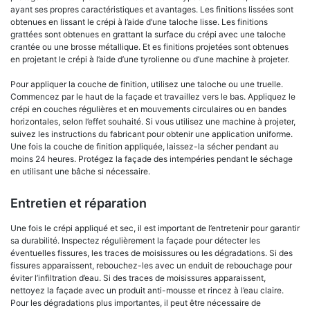
ayant ses propres caractéristiques et avantages. Les finitions lissées sont
obtenues en lissant le crépi à l’aide d’une taloche lisse. Les finitions
grattées sont obtenues en grattant la surface du crépi avec une taloche
crantée ou une brosse métallique. Et es finitions projetées sont obtenues
en projetant le crépi à l’aide d’une tyrolienne ou d’une machine à projeter.
Pour appliquer la couche de finition, utilisez une taloche ou une truelle.
Commencez par le haut de la façade et travaillez vers le bas. Appliquez le
crépi en couches régulières et en mouvements circulaires ou en bandes
horizontales, selon l’effet souhaité. Si vous utilisez une machine à projeter,
suivez les instructions du fabricant pour obtenir une application uniforme.
Une fois la couche de finition appliquée, laissez-la sécher pendant au
moins 24 heures. Protégez la façade des intempéries pendant le séchage
en utilisant une bâche si nécessaire.
Entretien et réparation
Une fois le crépi appliqué et sec, il est important de l’entretenir pour garantir
sa durabilité. Inspectez régulièrement la façade pour détecter les
éventuelles fissures, les traces de moisissures ou les dégradations. Si des
fissures apparaissent, rebouchez-les avec un enduit de rebouchage pour
éviter l’infiltration d’eau. Si des traces de moisissures apparaissent,
nettoyez la façade avec un produit anti-mousse et rincez à l’eau claire.
Pour les dégradations plus importantes, il peut être nécessaire de