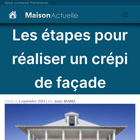
Skip
Nous contacter
Partenaires
to
content
Les étapes pour
réaliser un crépi
de façade
Publié le
4 septembre 2024
|
Par
Anaïs MOREL