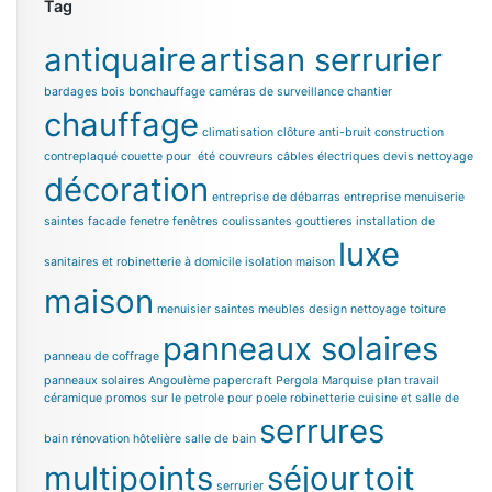
Tag
antiquaire
artisan serrurier
bardages bois
bonchauffage
caméras de surveillance chantier
chauffage
climatisation
clôture anti-bruit
construction
contreplaqué
couette pour été
couvreurs
câbles électriques
devis nettoyage
décoration
entreprise de débarras
entreprise menuiserie
saintes
facade
fenetre
fenêtres coulissantes
gouttieres
installation de
luxe
sanitaires et robinetterie à domicile
isolation maison
maison
menuisier saintes
meubles design
nettoyage toiture
panneaux solaires
panneau de coffrage
panneaux solaires Angoulème
papercraft
Pergola Marquise
plan travail
céramique
promos sur le petrole pour poele
robinetterie cuisine et salle de
serrures
bain
rénovation hôtelière
salle de bain
multipoints
séjour
toit
serrurier