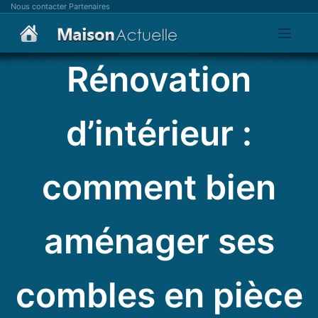
Skip
Nous contacter
Partenaires
to
content
Rénovation
d’intérieur :
comment bien
aménager ses
combles en pièce