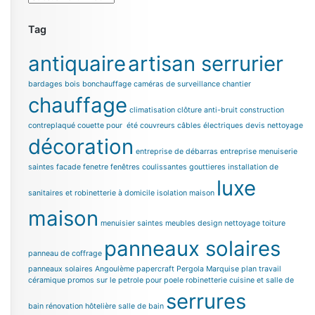
Tag
antiquaire
artisan serrurier
bardages bois
bonchauffage
caméras de surveillance chantier
chauffage
climatisation
clôture anti-bruit
construction
contreplaqué
couette pour été
couvreurs
câbles électriques
devis nettoyage
décoration
entreprise de débarras
entreprise menuiserie
saintes
facade
fenetre
fenêtres coulissantes
gouttieres
installation de
luxe
sanitaires et robinetterie à domicile
isolation maison
maison
menuisier saintes
meubles design
nettoyage toiture
panneaux solaires
panneau de coffrage
panneaux solaires Angoulème
papercraft
Pergola Marquise
plan travail
céramique
promos sur le petrole pour poele
robinetterie cuisine et salle de
serrures
bain
rénovation hôtelière
salle de bain