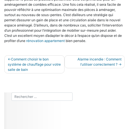
aménagement de combles efficace. Une fois cela réalisé, il sera facile de
pouvoir réfléchir à une optimisation maximale des pièces à aménager,
surtout au nouveau de sous-pentes. C’est d’ailleurs une stratégie qui
permet d’assurer un gain de place et une circulation aisée dans le nouvel
espace aménagé. D’ailleurs, dans de nombreux cas, solliciter l’intervention
d’un professionnel pour l’intégration de mobilier sur-mesure peut aider.
C’est un excellent moyen d’adapter le décor à l’espace qu’on dispose et de
profiter d’une
rénovation appartement
bien pensée.
Navigation
Comment choisir le bon
Alarme incendie : Comment
système de chauffage pour votre
l’utiliser correctement ?
de
salle de bain
l’article